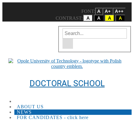
FONT:
A
A+
A++
CONTRAST:
A
A
A
A
Enter the search term
Site search engine
DOCTORAL SCHOOL
ABOUT US
NEWS
FOR CANDIDATES - click here