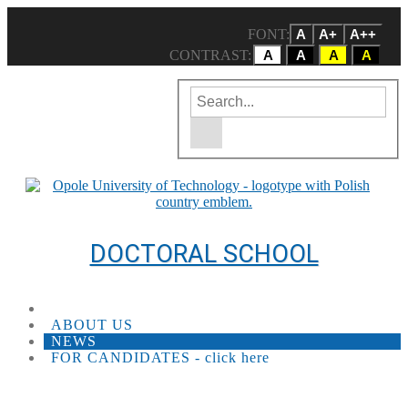
FONT:
A
A+
A++
CONTRAST:
A
A
A
A
Enter the search term
Site search engine
DOCTORAL SCHOOL
ABOUT US
NEWS
FOR CANDIDATES - click here