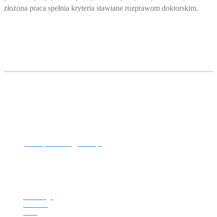
złożona praca spełnia kryteria stawiane rozprawom doktorskim.
Opole University of Technology Doctoral School
ul. Prószkowska 76 (building no 7)
Room: 13, 14, 18
45-758 Opole
Phone: +48 77 449 8831
E-mail:
szkola_doktorska@po.edu.pl
VAT NUMBER: 754-00-08-109
REGON: 000001732
Home Page
About Us
News