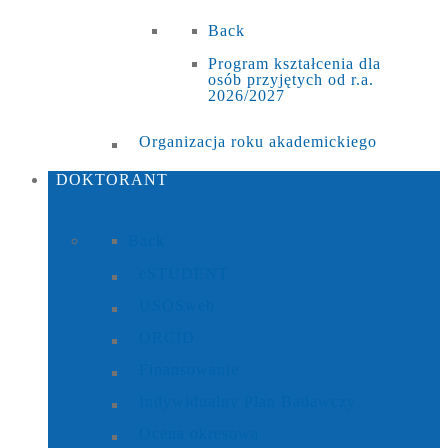
Back
Program kształcenia dla
osób przyjętych od r.a.
2026/2027
Organizacja roku akademickiego
DOKTORANT
Back
eSTUDENT
USOSweb
ORCID
Finansowanie
Indywidualny Plan Badawczy
Ocena okresowa