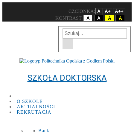
CZCIONKA:
A
A+
A++
KONTRAST:
A
A
A
A
Wpisz szukaną frazę
Wyszukiwarka w witrynie
SZKOŁA DOKTORSKA
O SZKOLE
AKTUALNOŚCI
REKRUTACJA
Back