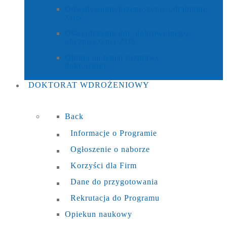
Odwoływanie/przenoszenie/odrabianie
zajęć
Oświadczenie dot. dobrowolnego
ubezpieczenia ZUS
Opinia na temat rozprawy
doktorskiej
DOKTORAT
WDROŻENIOWY
Back
Informacje o Programie
Ogłoszenie o naborze
Korzyści dla Firm
Dane do przygotowania
Rekrutacja do Programu
Opiekun naukowy