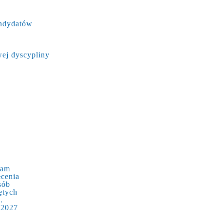
andydatów
ej dyscypliny
ram
łcenia
sób
ętych
.
/2027