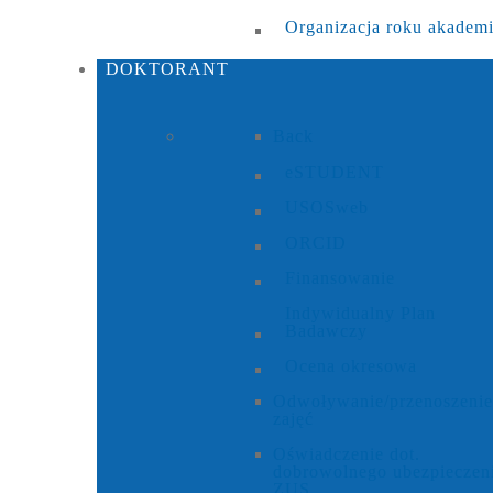
Organizacja roku akadem
DOKTORANT
Back
eSTUDENT
USOSweb
ORCID
Finansowanie
Indywidualny Plan
Badawczy
Ocena okresowa
Odwoływanie/przenoszenie
zajęć
Oświadczenie dot.
dobrowolnego ubezpieczen
ZUS