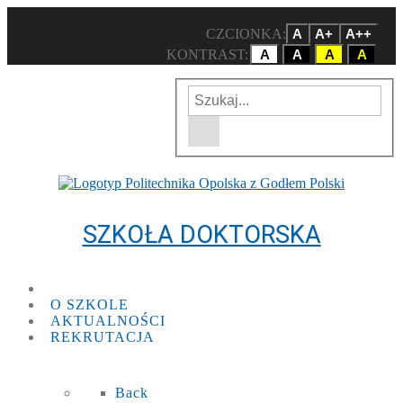
CZCIONKA:
A
A+
A++
KONTRAST:
A
A
A
A
Wpisz szukaną frazę
Wyszukiwarka w witrynie
SZKOŁA DOKTORSKA
O SZKOLE
AKTUALNOŚCI
REKRUTACJA
Back