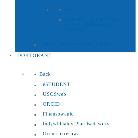
Back
Program kształcenia dla
osób przyjętych od r.a.
2026/2027
Organizacja roku akademickiego
DOKTORANT
Back
eSTUDENT
USOSweb
ORCID
Finansowanie
Indywidualny Plan Badawczy
Ocena okresowa