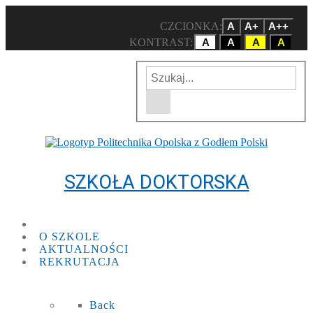
CZCIONKA:
A
A+
A++
KONTRAST:
A
A
A
A
Wpisz szukaną frazę
Wyszukiwarka w witrynie
SZKOŁA DOKTORSKA
O SZKOLE
AKTUALNOŚCI
REKRUTACJA
Back