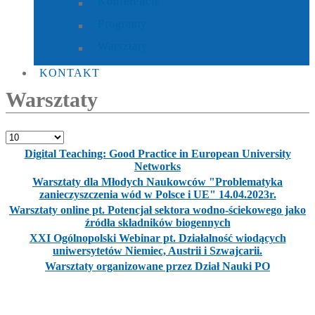
Konferencje
Programy
Warsztaty
KONTAKT
Warsztaty
Pokaż #
Spis artykułów
Tytuł
Digital Teaching: Good Practice in European University
Networks
Warsztaty dla Młodych Naukowców "Problematyka
zanieczyszczenia wód w Polsce i UE" 14.04.2023r.
Warsztaty online pt. Potencjał sektora wodno-ściekowego jako
źródła składników biogennych
XXI Ogólnopolski Webinar pt. Działalność wiodących
uniwersytetów Niemiec, Austrii i Szwajcarii.
Warsztaty organizowane przez Dział Nauki PO
Szkoła Doktorska Politechniki Opolskiej