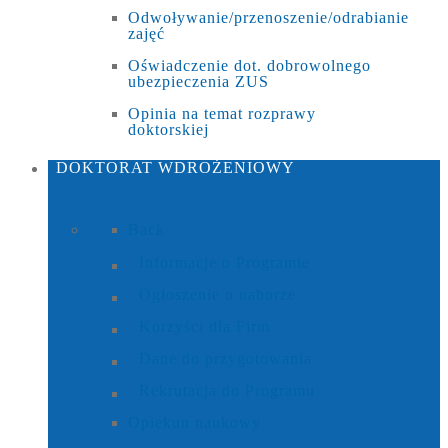
Odwoływanie/przenoszenie/odrabianie
zajęć
Oświadczenie dot. dobrowolnego
ubezpieczenia ZUS
Opinia na temat rozprawy
doktorskiej
DOKTORAT
WDROŻENIOWY
Back
Informacje o Programie
Ogłoszenie o naborze
Korzyści dla Firm
Dane do przygotowania
Rekrutacja do Programu
Opiekun naukowy