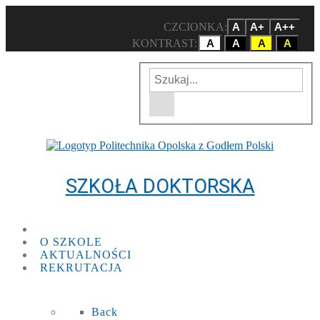
CZCIONKA:
A
A+
A++
KONTRAST:
A
A
A
A
Wpisz szukaną frazę
Wyszukiwarka w witrynie
SZKOŁA DOKTORSKA
O SZKOLE
AKTUALNOŚCI
REKRUTACJA
Back