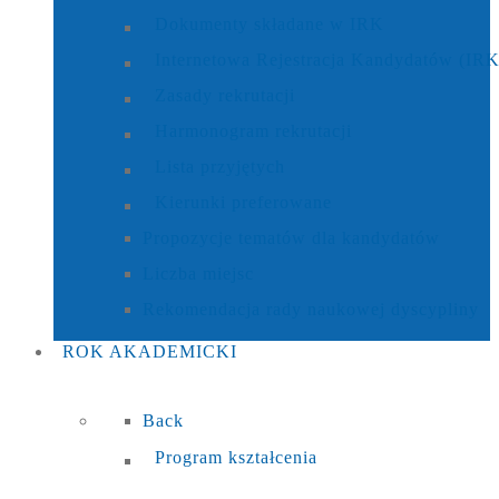
Dokumenty składane w IRK
Internetowa Rejestracja Kandydatów (IRK
Zasady rekrutacji
Harmonogram rekrutacji
Lista przyjętych
Kierunki preferowane
Propozycje tematów dla kandydatów
Liczba miejsc
Rekomendacja rady naukowej dyscypliny
ROK
AKADEMICKI
Back
Program kształcenia