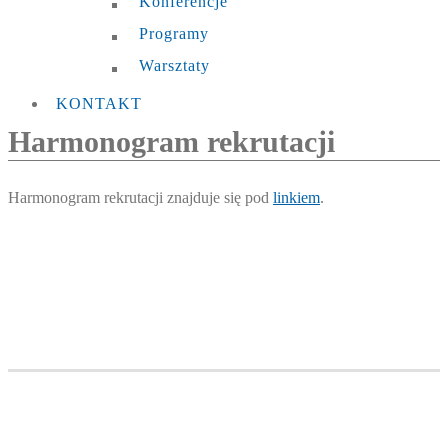
Konferencje
Programy
Warsztaty
KONTAKT
Harmonogram rekrutacji
Harmonogram rekrutacji znajduje się pod
linkiem
.
Szkoła Doktorska Politechniki Opolskiej
ul. Prószkowska 76 (budynek 7)