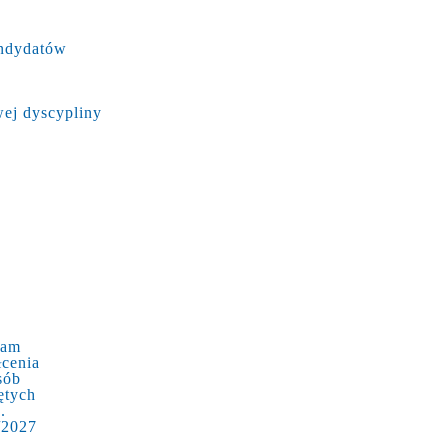
andydatów
ej dyscypliny
ram
łcenia
sób
ętych
.
/2027