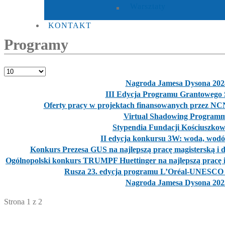
Warsztaty
KONTAKT
Programy
Pokaż #
Spis artykułów
Tytuł
Nagroda Jamesa Dysona 202
III Edycja Programu Grantowego
Oferty pracy w projektach finansowanych przez 
Virtual Shadowing Program
Stypendia Fundacji Kościuszkow
II edycja konkursu 3W: woda, wodór
Konkurs Prezesa GUS na najlepszą pracę magisterską i do
Ogólnopolski konkurs TRUMPF Huettinger na najlepszą pracę in
Rusza 23. edycja programu L’Oréal-UNESCO D
Nagroda Jamesa Dysona 202
Strona 1 z 2