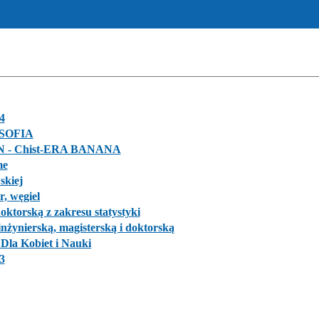
4
 SOFIA
NCN - Chist-ERA BANANA
me
skiej
, węgiel
ktorską z zakresu statystyki
żynierską, magisterską i doktorską
la Kobiet i Nauki
3