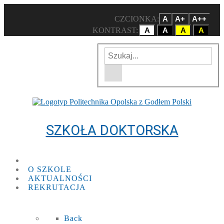
CZCIONKA:
A
A+
A++
KONTRAST:
A
A
A
A
Wpisz szukaną frazę
Wyszukiwarka w witrynie
SZKOŁA DOKTORSKA
O SZKOLE
AKTUALNOŚCI
REKRUTACJA
Back