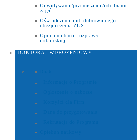
Odwoływanie/przenoszenie/odrabianie
zajęć
Oświadczenie dot. dobrowolnego
ubezpieczenia ZUS
Opinia na temat rozprawy
doktorskiej
DOKTORAT
WDROŻENIOWY
Back
Informacje o Programie
Ogłoszenie o naborze
Korzyści dla Firm
Dane do przygotowania
Rekrutacja do Programu
Opiekun naukowy